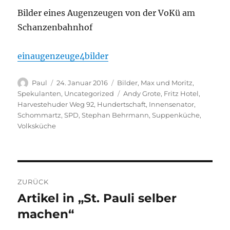
Bilder eines Augenzeugen von der VoKü am
Schanzenbahnhof
einaugenzeuge4bilder
Autor
Veröffentlicht
Kategorien
Paul
24. Januar 2016
Bilder
,
Max und Moritz
,
am
Schlagwörter
Spekulanten
,
Uncategorized
Andy Grote
,
Fritz Hotel
,
Harvestehuder Weg 92
,
Hundertschaft
,
Innensenator
,
Schommartz
,
SPD
,
Stephan Behrmann
,
Suppenküche
,
Volksküche
Beitragsnavigation
ZURÜCK
Artikel in „St. Pauli selber
Vorheriger
Beitrag:
machen“