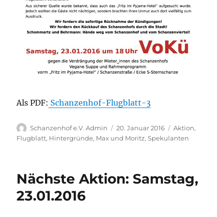
Als PDF:
Schanzenhof-Flugblatt-3
Autor
Veröffentlicht
Kategorien
Schanzenhof e.V. Admin
20. Januar 2016
Aktion
,
am
Flugblatt
,
Hintergründe
,
Max und Moritz
,
Spekulanten
Nächste Aktion: Samstag,
23.01.2016