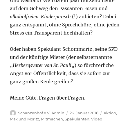
Und weshalb? Weil da ein paar Dutzend Leute
auf dem Gehweg den Passanten Essen und
alkoholfreien Kinderpunsch
(!) anbieten? Dabei
ganz entspannt, ohne Sprechchöre, ohne jeden
Stress ein Transparent hochhalten?
Oder haben Spekulant Schommartz, seine SPD
und der künftige Mieter (der selbsternannte
„
Herbergsvater von St. Pauli
„) so fürchterliche
Angst vor Öffentlichkeit, dass sie sofort zur
ganz großen Keule greifen?
Meine Güte. Fragen über Fragen.
Autor
Veröffentlicht
Kategorien
Schanzenhof e.V. Admin
26. Januar 2016
Aktion
,
am
Max und Moritz
,
Mitmachen
,
Spekulanten
,
Video