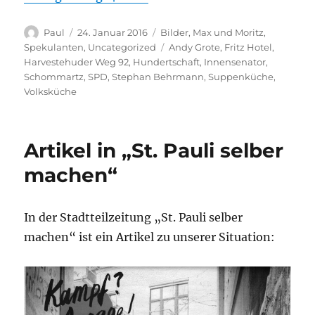
Autor
Veröffentlicht
Kategorien
Paul
24. Januar 2016
Bilder
,
Max und Moritz
,
am
Schlagwörter
Spekulanten
,
Uncategorized
Andy Grote
,
Fritz Hotel
,
Harvestehuder Weg 92
,
Hundertschaft
,
Innensenator
,
Schommartz
,
SPD
,
Stephan Behrmann
,
Suppenküche
,
Volksküche
Artikel in „St. Pauli selber
machen“
In der Stadtteilzeitung „St. Pauli selber
machen“ ist ein Artikel zu unserer Situation: