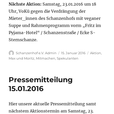
Nächste Aktion:
Samstag, 23.01.2016 um 18
Uhr, VoKü gegen die Verdrängung der
Mieter_innen des Schanzenhofs mit veganer
Suppe und Rahmenprogramm vorm „Fritz im
Pyjama-Hotel“ / Schanzenstraße / Ecke S-
Sternschanze.
Autor
Veröffentlicht
Kategorien
Schanzenhof e.V. Admin
15. Januar 2016
Aktion
,
am
Max und Moritz
,
Mitmachen
,
Spekulanten
Pressemitteilung
15.01.2016
Hier unsere aktuelle Pressemitteilung samt
nächstem Aktionstermin am Samstag, 23.