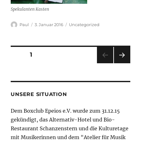
Spekulanten Kasten
Autor
Veröffentlicht
Kategorien
Paul
3. Januar 2016
Uncategorized
am
Seitennummerierung
SEITE
1
NÄC
der
HSTE
SEIT
Beiträge
E
UNSERE SITUATION
Dem Boxclub Epeios e.V. wurde zum 31.12.15
gekündigt, das Alternativ-Hotel und Bio-
Restaurant Schanzenstern und die Kulturetage
mit Musikerinnen und dem "Atelier für Musik