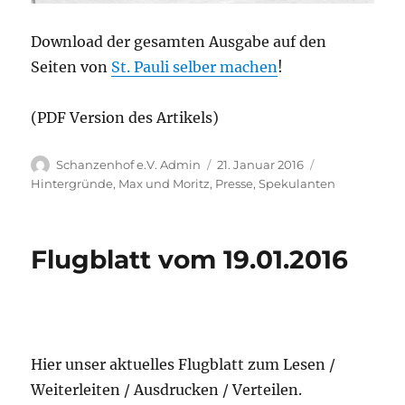
Download der gesamten Ausgabe auf den
Seiten von
St. Pauli selber machen
!
(PDF Version des Artikels)
Autor
Veröffentlicht
Kategorien
Schanzenhof e.V. Admin
21. Januar 2016
am
Hintergründe
,
Max und Moritz
,
Presse
,
Spekulanten
Flugblatt vom 19.01.2016
Hier unser aktuelles Flugblatt zum Lesen /
Weiterleiten / Ausdrucken / Verteilen.