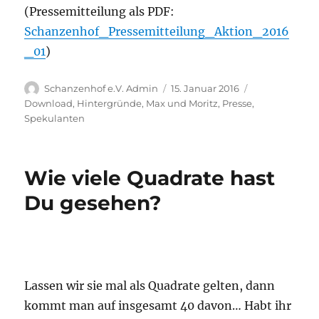
(Pressemitteilung als PDF:
Schanzenhof_Pressemitteilung_Aktion_2016
_01
)
Autor
Veröffentlicht
Kategorien
Schanzenhof e.V. Admin
15. Januar 2016
am
Download
,
Hintergründe
,
Max und Moritz
,
Presse
,
Spekulanten
Wie viele Quadrate hast
Du gesehen?
Lassen wir sie mal als Quadrate gelten, dann
kommt man auf insgesamt 40 davon… Habt ihr