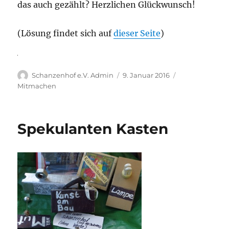
das auch gezählt? Herzlichen Glückwunsch!
(Lösung findet sich auf
dieser Seite
)
Autor
Veröffentlicht
Kategorien
Schanzenhof e.V. Admin
9. Januar 2016
am
Mitmachen
Spekulanten Kasten