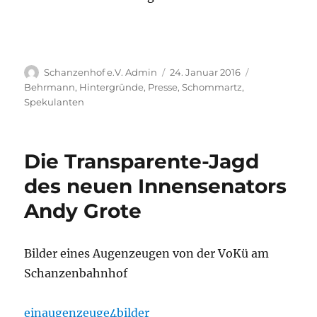
Autor
Veröffentlicht
Kategorien
Schanzenhof e.V. Admin
24. Januar 2016
am
Behrmann
,
Hintergründe
,
Presse
,
Schommartz
,
Spekulanten
Die Transparente-Jagd
des neuen Innensenators
Andy Grote
Bilder eines Augenzeugen von der VoKü am
Schanzenbahnhof
einaugenzeuge4bilder