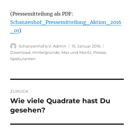
(Pressemitteilung als PDF:
Schanzenhof_Pressemitteilung_Aktion_2016
_01
)
Autor
Veröffentlicht
Kategorien
Schanzenhof e.V. Admin
15. Januar 2016
am
Download
,
Hintergründe
,
Max und Moritz
,
Presse
,
Spekulanten
Beitragsnavigation
ZURÜCK
Wie viele Quadrate hast Du
Vorheriger
Beitrag:
gesehen?