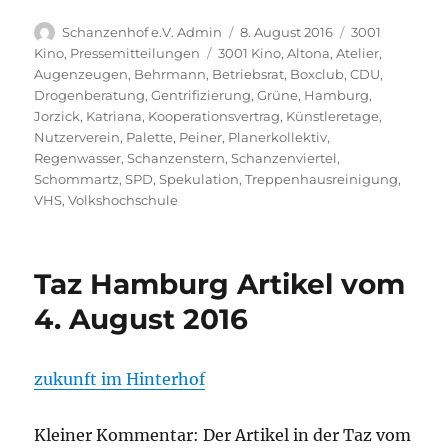
Autor
Veröffentlicht
Kategorien
Schanzenhof e.V. Admin
8. August 2016
3001
am
Schlagwörter
Kino
,
Pressemitteilungen
3001 Kino
,
Altona
,
Atelier
,
Augenzeugen
,
Behrmann
,
Betriebsrat
,
Boxclub
,
CDU
,
Drogenberatung
,
Gentrifizierung
,
Grüne
,
Hamburg
,
Jorzick
,
Katriana
,
Kooperationsvertrag
,
Künstleretage
,
Nutzerverein
,
Palette
,
Peiner
,
Planerkollektiv
,
Regenwasser
,
Schanzenstern
,
Schanzenviertel
,
Schommartz
,
SPD
,
Spekulation
,
Treppenhausreinigung
,
VHS
,
Volkshochschule
Taz Hamburg Artikel vom
4. August 2016
zukunft im Hinterhof
Kleiner Kommentar: Der Artikel in der Taz vom