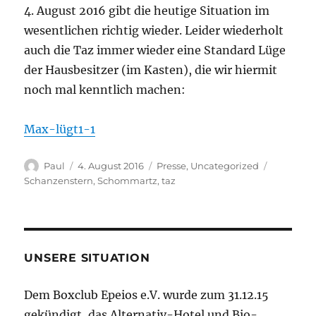
4. August 2016 gibt die heutige Situation im
wesentlichen richtig wieder. Leider wiederholt
auch die Taz immer wieder eine Standard Lüge
der Hausbesitzer (im Kasten), die wir hiermit
noch mal kenntlich machen:
Max-lügt1-1
Autor
Veröffentlicht
Kategorien
Schlagwö
Paul
4. August 2016
Presse
,
Uncategorized
am
Schanzenstern
,
Schommartz
,
taz
UNSERE SITUATION
Dem Boxclub Epeios e.V. wurde zum 31.12.15
gekündigt, das Alternativ-Hotel und Bio-