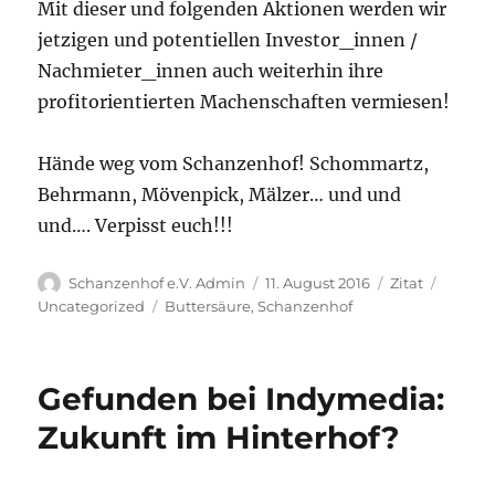
Mit dieser und folgenden Aktionen werden wir
jetzigen und potentiellen Investor_innen /
Nachmieter_innen auch weiterhin ihre
profitorientierten Machenschaften vermiesen!
Hände weg vom Schanzenhof! Schommartz,
Behrmann, Mövenpick, Mälzer… und und
und…. Verpisst euch!!!
Autor
Veröffentlicht
Format
Katego
Schanzenhof e.V. Admin
11. August 2016
Zitat
am
Schlagwörter
Uncategorized
Buttersäure
,
Schanzenhof
Gefunden bei Indymedia:
Zukunft im Hinterhof?