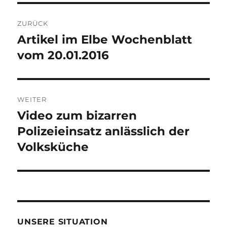
Beitragsnavigation
ZURÜCK
Artikel im Elbe Wochenblatt
Vorheriger
Beitrag:
vom 20.01.2016
WEITER
Video zum bizarren
Nächster
Beitrag:
Polizeieinsatz anlässlich der
Volksküche
UNSERE SITUATION