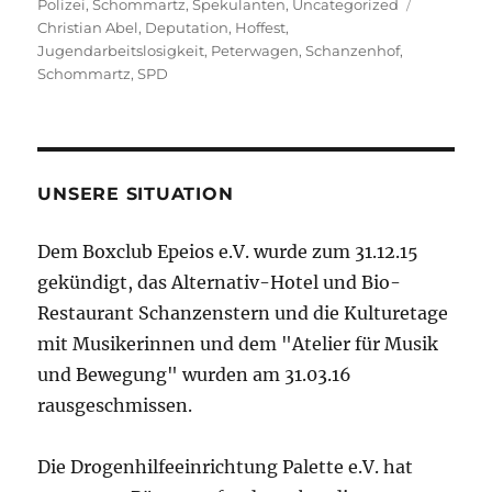
am
Schlagwör
Polizei
,
Schommartz
,
Spekulanten
,
Uncategorized
Christian Abel
,
Deputation
,
Hoffest
,
Jugendarbeitslosigkeit
,
Peterwagen
,
Schanzenhof
,
Schommartz
,
SPD
UNSERE SITUATION
Dem Boxclub Epeios e.V. wurde zum 31.12.15
gekündigt, das Alternativ-Hotel und Bio-
Restaurant Schanzenstern und die Kulturetage
mit Musikerinnen und dem "Atelier für Musik
und Bewegung" wurden am 31.03.16
rausgeschmissen.
Die Drogenhilfeeinrichtung Palette e.V. hat