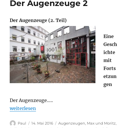
Der Augenzeuge 2
Der Augenzeuge (2. Teil)
Eine
Gesch
ichte
mit
Forts
etzun
gen
Der Augenzeuge…..
„Der Augenzeuge 2“
weiterlesen
Autor
Veröffentlicht
Kategorien
Paul
14. Mai 2016
Augenzeugen
,
Max und Moritz
,