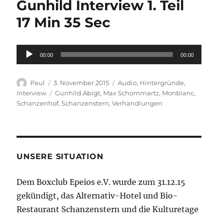
Gunhild Interview 1. Teil
17 Min 35 Sec
Audio-
00:00
00:00
Player
Autor
Veröffentlicht
Kategorien
Paul
3. November 2015
Audio
,
Hintergründe
,
am
Schlagwörter
Interview
Gunhild Abigt
,
Max Schommartz
,
Monblanc
,
Schanzenhof
,
Schanzenstern
,
Verhandlungen
UNSERE SITUATION
Dem Boxclub Epeios e.V. wurde zum 31.12.15
gekündigt, das Alternativ-Hotel und Bio-
Restaurant Schanzenstern und die Kulturetage