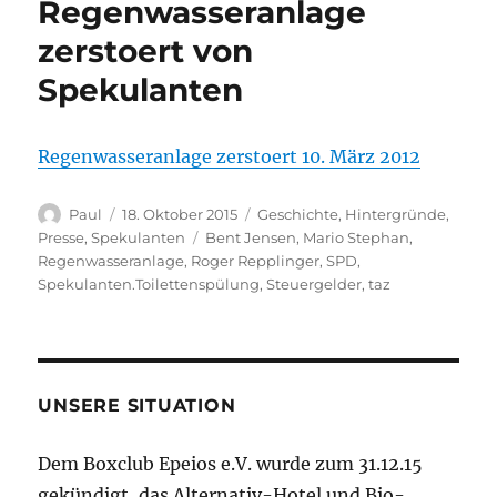
Regenwasseranlage
zerstoert von
Spekulanten
Regenwasseranlage zerstoert 10. März 2012
Autor
Veröffentlicht
Kategorien
Paul
18. Oktober 2015
Geschichte
,
Hintergründe
,
am
Schlagwörter
Presse
,
Spekulanten
Bent Jensen
,
Mario Stephan
,
Regenwasseranlage
,
Roger Repplinger
,
SPD
,
Spekulanten.Toilettenspülung
,
Steuergelder
,
taz
UNSERE SITUATION
Dem Boxclub Epeios e.V. wurde zum 31.12.15
gekündigt, das Alternativ-Hotel und Bio-