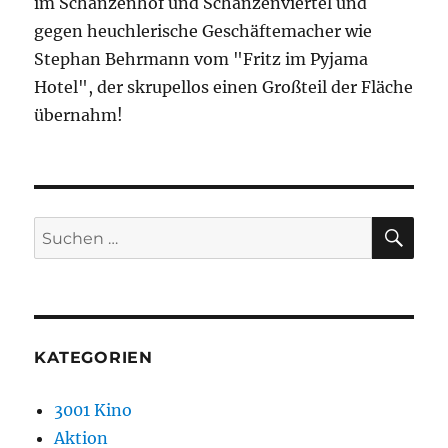
im Schanzenhof und Schanzenviertel und
gegen heuchlerische Geschäftemacher wie
Stephan Behrmann vom "Fritz im Pyjama
Hotel", der skrupellos einen Großteil der Fläche
übernahm!
SU
Suchen
nach:
KATEGORIEN
3001 Kino
Aktion