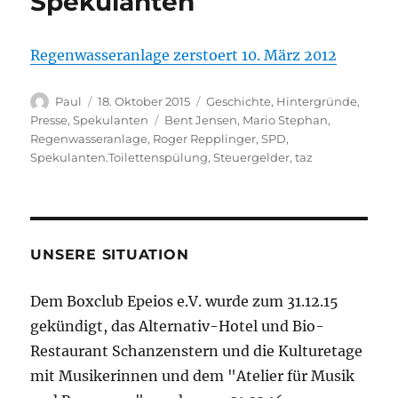
Spekulanten
Regenwasseranlage zerstoert 10. März 2012
Autor
Veröffentlicht
Kategorien
Paul
18. Oktober 2015
Geschichte
,
Hintergründe
,
am
Schlagwörter
Presse
,
Spekulanten
Bent Jensen
,
Mario Stephan
,
Regenwasseranlage
,
Roger Repplinger
,
SPD
,
Spekulanten.Toilettenspülung
,
Steuergelder
,
taz
UNSERE SITUATION
Dem Boxclub Epeios e.V. wurde zum 31.12.15
gekündigt, das Alternativ-Hotel und Bio-
Restaurant Schanzenstern und die Kulturetage
mit Musikerinnen und dem "Atelier für Musik