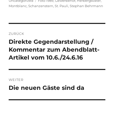
am
Schlagwörter
Uncategorized
Foto 1989
,
Gewerbehof
,
Herbergsvater
,
Montblanc
,
Schanzenstern
,
St. Pauli
,
Stephan Behrmann
Beitragsnavigation
ZURÜCK
Direkte Gegendarstellung /
Vorheriger
Beitrag:
Kommentar zum Abendblatt-
Artikel vom 10.6./24.6.16
WEITER
Die neuen Gäste sind da
Nächster
Beitrag: