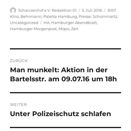
Autor
Veröffentlicht
Kategorien
Schanzenhof e.V. Redaktion 01
5. Juli 2016
3001
am
Kino
,
Behrmann
,
Palette Hamburg
,
Presse
,
Schommartz
,
Schlagwörter
Uncategorized
HA
,
Hamburger Abendblatt
,
Hamburger Morgenpost
,
Mopo
,
Zeit
Beitragsnavigation
ZURÜCK
Man munkelt: Aktion in der
Vorheriger
Beitrag:
Bartelsstr. am 09.07.16 um 18h
WEITER
Unter Polizeischutz schlafen
Nächster
Beitrag: