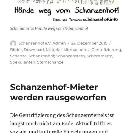
Schommartz: Hände weg vom Schanzenhof
Autor
Veröffentlicht
Kategorie
Schanzenhof e.V. Admin
22. Dezember 2015
am
Schlagwörter
Bilder
,
Download
,
Material
,
Mitmachen
Gentrifizierung
,
Schanze
,
Schanzenhof; Schanzenstern
,
Schommartz
,
Spekulanten
,
Sternschanze
Schanzenhof-Mieter
werden rausgeworfen
Die Gentrifizierung des Schanzenviertels ist
längst noch nicht am Ende. Aktuell trifft es
soziale und kulturelle Einrichtungen und