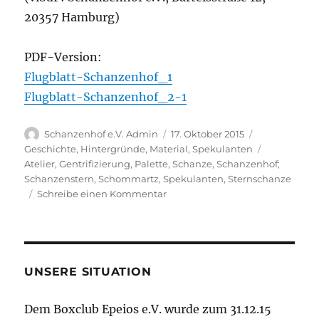
20357 Hamburg)
PDF-Version:
Flugblatt-Schanzenhof_1
Flugblatt-Schanzenhof_2-1
Autor
Veröffentlicht
Kategorien
Schanzenhof e.V. Admin
17. Oktober 2015
am
Schlagwört
Geschichte
,
Hintergründe
,
Material
,
Spekulanten
Atelier
,
Gentrifizierung
,
Palette
,
Schanze
,
Schanzenhof;
Schanzenstern
,
Schommartz
,
Spekulanten
,
Sternschanze
zu
Schreibe einen Kommentar
Schanzenhof-
Mieter
werden
rausgeworfen
UNSERE SITUATION
Dem Boxclub Epeios e.V. wurde zum 31.12.15