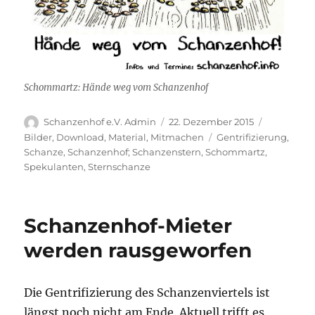
Schommartz: Hände weg vom Schanzenhof
Autor
Veröffentlicht
Kategorie
Schanzenhof e.V. Admin
22. Dezember 2015
am
Schlagwörter
Bilder
,
Download
,
Material
,
Mitmachen
Gentrifizierung
,
Schanze
,
Schanzenhof; Schanzenstern
,
Schommartz
,
Spekulanten
,
Sternschanze
Schanzenhof-Mieter
werden rausgeworfen
Die Gentrifizierung des Schanzenviertels ist
längst noch nicht am Ende. Aktuell trifft es