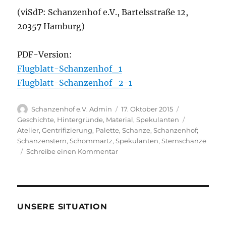
(viSdP: Schanzenhof e.V., Bartelsstraße 12,
20357 Hamburg)
PDF-Version:
Flugblatt-Schanzenhof_1
Flugblatt-Schanzenhof_2-1
Autor
Veröffentlicht
Kategorien
Schanzenhof e.V. Admin
17. Oktober 2015
am
Schlagwört
Geschichte
,
Hintergründe
,
Material
,
Spekulanten
Atelier
,
Gentrifizierung
,
Palette
,
Schanze
,
Schanzenhof;
Schanzenstern
,
Schommartz
,
Spekulanten
,
Sternschanze
zu
Schreibe einen Kommentar
Schanzenhof-
Mieter
werden
rausgeworfen
UNSERE SITUATION