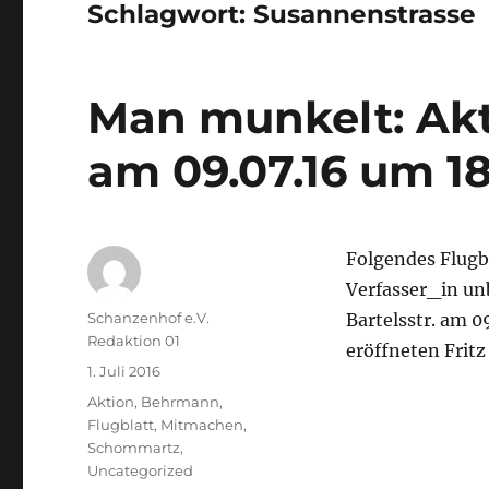
Schlagwort:
Susannenstrasse
Man munkelt: Akti
am 09.07.16 um 1
Folgendes Flugbl
Verfasser_in u
Autor
Schanzenhof e.V.
Bartelsstr. am 0
Redaktion 01
eröffneten Fritz
Veröffentlicht
1. Juli 2016
am
Kategorien
Aktion
,
Behrmann
,
Flugblatt
,
Mitmachen
,
Schommartz
,
Uncategorized