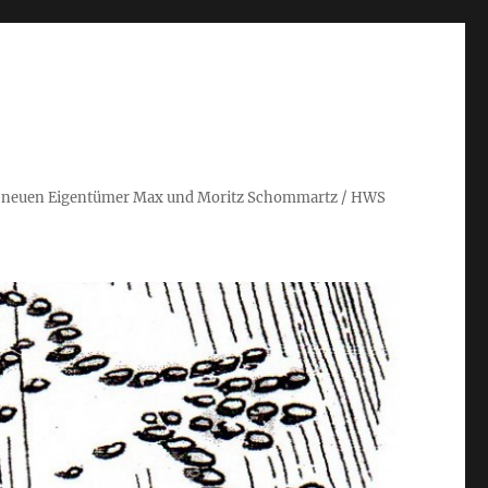
 die neuen Eigentümer Max und Moritz Schommartz / HWS