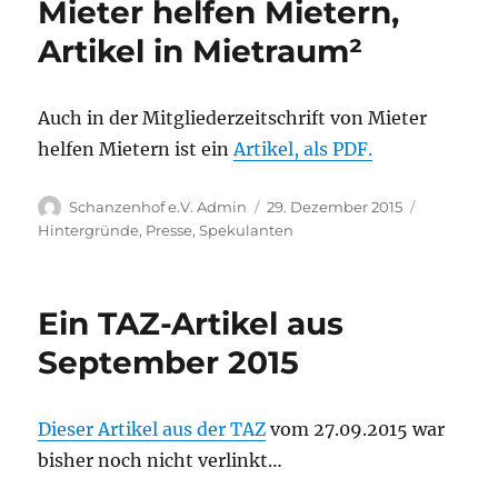
Mieter helfen Mietern,
Artikel in Mietraum²
Auch in der Mitgliederzeitschrift von Mieter
helfen Mietern ist ein
Artikel, als PDF.
Autor
Veröffentlicht
Kategorie
Schanzenhof e.V. Admin
29. Dezember 2015
am
Hintergründe
,
Presse
,
Spekulanten
Ein TAZ-Artikel aus
September 2015
Dieser Artikel aus der TAZ
vom 27.09.2015 war
bisher noch nicht verlinkt…