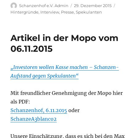
Autor
Veröffentlicht
Kategorie
Schanzenhof e.V. Admin
29. Dezember 2015
am
Hintergründe
,
Interview
,
Presse
,
Spekulanten
Artikel in der Mopo vom
06.11.2015
„Investoren wollen Kasse machen – Schanzen-
Aufstand gegen Spekulanten“
Mit freundlicher Genehmigung der Mopo hier
als PDF:
Schanzenhof, 6.11.2015
oder
SchanzeA3blanco2
Unsere Einschätzung, dass es sich bei den Max