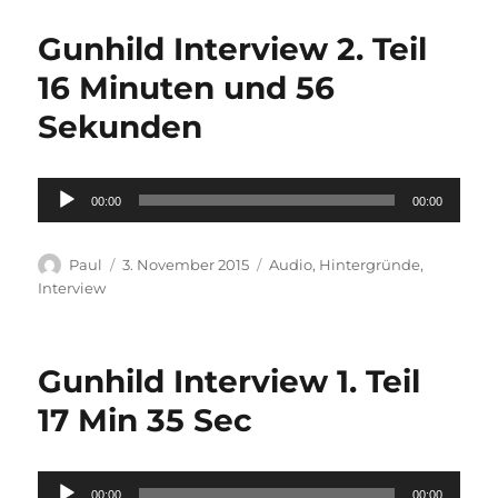
Gunhild Interview 2. Teil
16 Minuten und 56
Sekunden
Audio-
00:00
00:00
Player
Autor
Veröffentlicht
Kategorien
Paul
3. November 2015
Audio
,
Hintergründe
,
am
Interview
Gunhild Interview 1. Teil
17 Min 35 Sec
Audio-
00:00
00:00