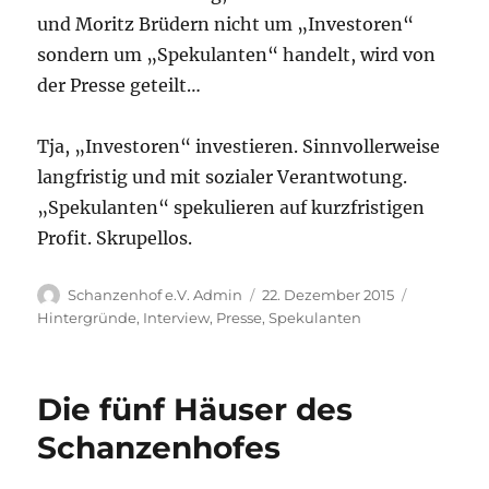
und Moritz Brüdern nicht um „Investoren“
sondern um „Spekulanten“ handelt, wird von
der Presse geteilt…
Tja, „Investoren“ investieren. Sinnvollerweise
langfristig und mit sozialer Verantwotung.
„Spekulanten“ spekulieren auf kurzfristigen
Profit. Skrupellos.
Autor
Veröffentlicht
Kategorie
Schanzenhof e.V. Admin
22. Dezember 2015
am
Hintergründe
,
Interview
,
Presse
,
Spekulanten
Die fünf Häuser des
Schanzenhofes