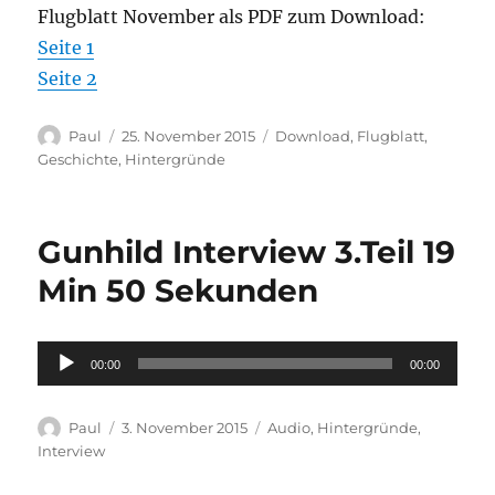
Flugblatt November als PDF zum Download:
Seite 1
Seite 2
Autor
Veröffentlicht
Kategorien
Paul
25. November 2015
Download
,
Flugblatt
,
am
Geschichte
,
Hintergründe
Gunhild Interview 3.Teil 19
Min 50 Sekunden
Audio-
00:00
00:00
Player
Autor
Veröffentlicht
Kategorien
Paul
3. November 2015
Audio
,
Hintergründe
,
am
Interview