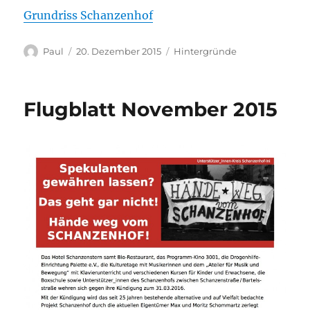
Grundriss Schanzenhof
Autor
Veröffentlicht
Kategorien
Paul
20. Dezember 2015
Hintergründe
am
Flugblatt November 2015